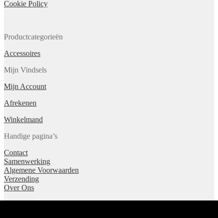
Cookie Policy
Productcategorieën
Accessoires
Mijn Vindsels
Mijn Account
Afrekenen
Winkelmand
Handige pagina’s
Contact
Samenwerking
Algemene Voorwaarden
Verzending
Over Ons
© Vindsels 2026
Gebouwd met Storefront & WooCommerce
.