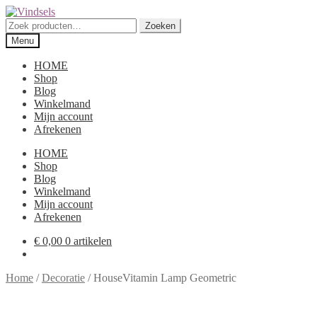
Ga
Ga
door
direct
Zoeken
Zoeken
naar
naar
naar:
Menu
navigatie
de
inhoud
HOME
Shop
Blog
Winkelmand
Mijn account
Afrekenen
HOME
Shop
Blog
Winkelmand
Mijn account
Afrekenen
€
0,00
0 artikelen
Home
/
Decoratie
/
HouseVitamin Lamp Geometric