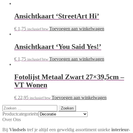
Ansichtkaart ‘StreetArt Hi’
€
1,75
Toevoegen aan winkelwagen
inclusief btw
Ansichtkaart ‘You Said Yes!’
€
1,75
Toevoegen aan winkelwagen
inclusief btw
Fotolijst Metaal Zwart 27×39,5cm –
VT Wonen
€
22,95
Toevoegen aan winkelwagen
inclusief btw
Zoeken
naar:
Productcategorieën
Over Ons
Bij
Vindsels
tref je altijd een geweldig assortiment unieke
interieur-