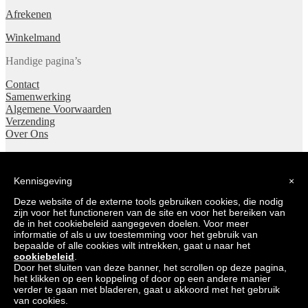
Afrekenen
Winkelmand
Handige pagina’s
Contact
Samenwerking
Algemene Voorwaarden
Verzending
Over Ons
© Vindsels 2026
Gebouwd met Storefront & WooCommerce
.
Kennisgeving
×
Mijn account
Deze website of de externe tools gebruiken cookies, die nodig
Zoeken
zijn voor het functioneren van de site en voor het bereiken van
Zoeken
Zoeken
de in het cookiebeleid aangegeven doelen. Voor meer
naar:
0
informatie of als u uw toestemming voor het gebruik van
bepaalde of alle cookies wilt intrekken, gaat u naar het
cookiebeleid
.
Door het sluiten van deze banner, het scrollen op deze pagina,
You're viewing:
Kinderpaleis – Beanie hond dalmatier Spencer
het klikken op een koppeling of door op een andere manier
[Kassa only]
€
7,99
verder te gaan met bladeren, gaat u akkoord met het gebruik
Toevoegen aan winkelwagen
van cookies.