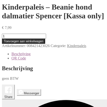
Kinderpaleis – Beanie hond
dalmatier Spencer [Kassa only]
€
7,99
Kinderpaleis
-
Toevoegen aan winkelwagen
Beanie
Artikelnummer:
008421423026
Categorie:
Kinderpaleis
hond
dalmatier
Beschrijving
Spencer
QR Code
[Kassa
only]
Beschrijving
aantal
geen BTW
Messenger
Share