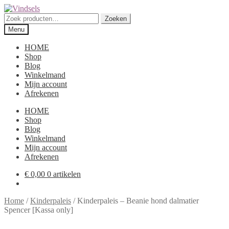
Ga
Ga
door
direct
Zoeken
Zoeken
naar
naar
naar:
Menu
navigatie
de
inhoud
HOME
Shop
Blog
Winkelmand
Mijn account
Afrekenen
HOME
Shop
Blog
Winkelmand
Mijn account
Afrekenen
€
0,00
0 artikelen
Home
/
Kinderpaleis
/
Kinderpaleis – Beanie hond dalmatier
Spencer [Kassa only]