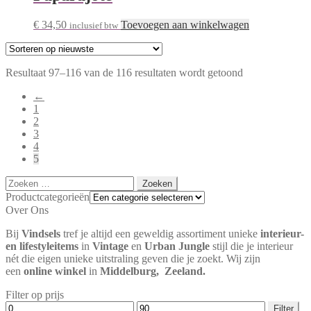
€
34,50
Toevoegen aan winkelwagen
inclusief btw
Resultaat 97–116 van de 116 resultaten wordt getoond
←
1
2
3
4
5
Zoeken
naar:
Productcategorieën
Over Ons
Bij
Vindsels
tref je altijd een geweldig assortiment unieke
interieur-
en lifestyleitems
in
Vintage
en
Urban Jungle
stijl die je interieur
nét die eigen unieke uitstraling geven die je zoekt. Wij zijn
een
online winkel
in
Middelburg,
Zeeland.
Filter op prijs
Min.
Max.
Filter