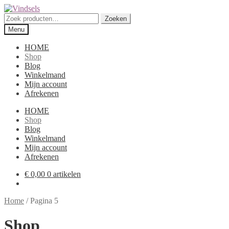
Ga
Ga
door
direct
Zoeken
Zoeken
naar
naar
naar:
Menu
navigatie
de
inhoud
HOME
Shop
Blog
Winkelmand
Mijn account
Afrekenen
HOME
Shop
Blog
Winkelmand
Mijn account
Afrekenen
€
0,00
0 artikelen
Home
/
Pagina 5
Shop