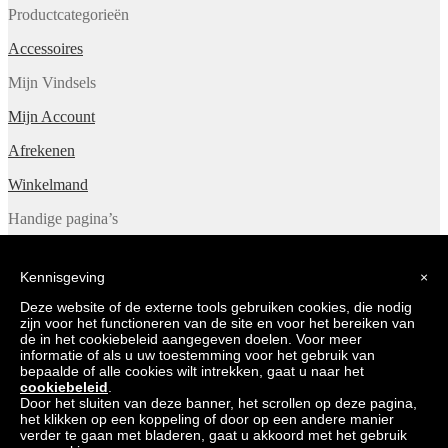
Productcategorieën
Accessoires
Mijn Vindsels
Mijn Account
Afrekenen
Winkelmand
Handige pagina’s
Contact
Samenwerking
Kennisgeving
×
Algemene Voorwaarden
Verzending
Deze website of de externe tools gebruiken cookies, die nodig
zijn voor het functioneren van de site en voor het bereiken van
Over Ons
de in het cookiebeleid aangegeven doelen. Voor meer
informatie of als u uw toestemming voor het gebruik van
© Vindsels 2026
bepaalde of alle cookies wilt intrekken, gaat u naar het
Gebouwd met Storefront & WooCommerce
.
cookiebeleid
.
Door het sluiten van deze banner, het scrollen op deze pagina,
Mijn account
het klikken op een koppeling of door op een andere manier
Zoeken
verder te gaan met bladeren, gaat u akkoord met het gebruik
Zoeken